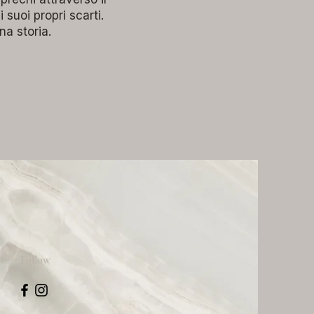
 suoi propri scarti.
na storia.
Follow