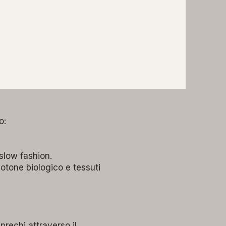
o:
slow fashion.
otone biologico e tessuti
prechi attraverso il