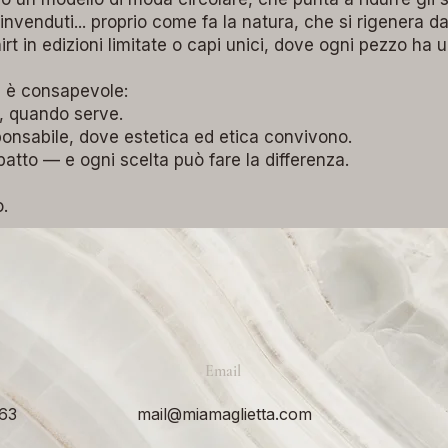
invenduti... proprio come fa la natura, che si rigenera dai
t in edizioni limitate o capi unici, dove ogni pezzo ha u
e è consapevole:
, quando serve.
onsabile, dove estetica ed etica convivono.
atto — e ogni scelta può fare la differenza.
.
Email
63‬
mail@miamaglietta.com