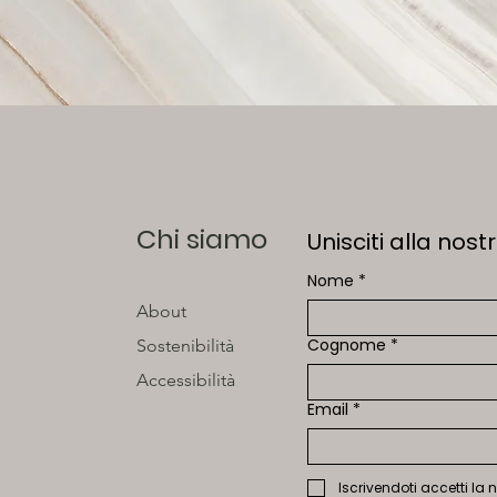
Chi siamo
Unisciti alla nostr
Nome
*
About
Cognome
*
Sostenibilità
Accessibilità
Email
*
Iscrivendoti accetti la 