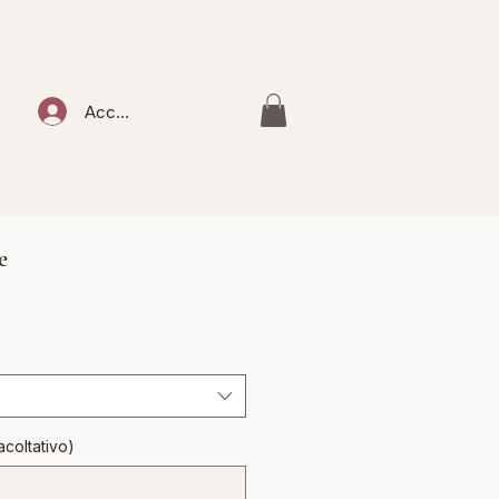
Accedi
e
acoltativo)