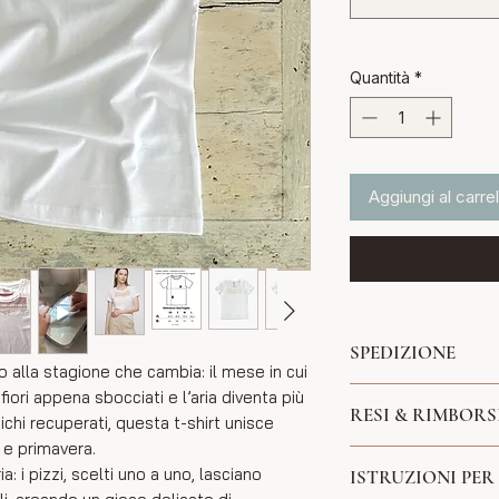
Quantità
*
Aggiungi al carrel
SPEDIZIONE
alla stagione che cambia: il mese in cui
SPEDIZIONI GRATU
fiori appena sbocciati e l’aria diventa più
RESI & RIMBORS
Il tempo necessario
ichi recuperati, questa t-shirt unisce
può variare da coll
à e primavera.
Hai la possibilità di 
dalla lavorazione de
: i pizzi, scelti uno a uno, lasciano
ISTRUZIONI PER
contattandomi entro
5 giorni di calendari