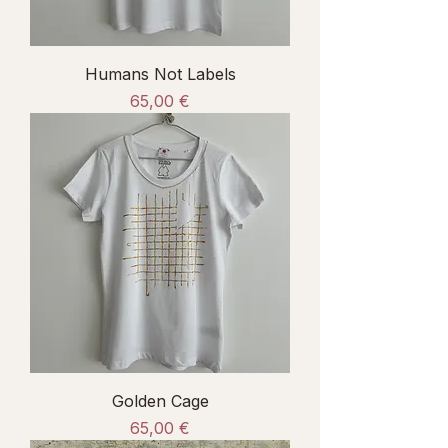
Humans Not Labels
Prezzo
65,00 €
Golden Cage
Prezzo
65,00 €